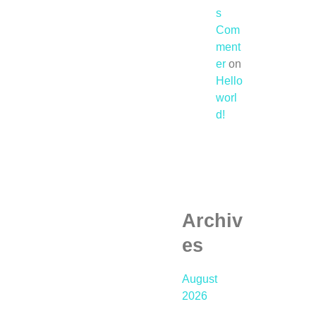
s
Com
ment
er
on
Hello
worl
d!
Archiv
es
August
2026