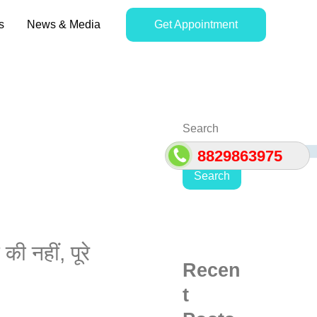
s
News & Media
Get Appointment
Search
8829863975
Search
ी नहीं, पूरे
Recen
t