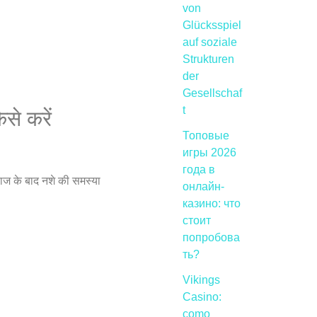
von
Glücksspiel
auf soziale
Strukturen
der
Gesellschaf
t
से करें
Топовые
игры 2026
года в
इलाज के बाद नशे की समस्या
онлайн-
казино: что
стоит
попробова
ть?
Vikings
Casino:
como