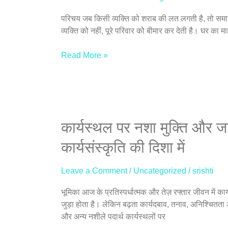
और
परिचय जब किसी व्यक्ति को शराब की लत लगती है, तो सम
बच्चों
व्यक्ति को नहीं, पूरे परिवार को बीमार कर देती है। घर का
पर
प्रभाव
Read More »
|
नशा
मुक्ति
केवल
एक
व्यक्ति
कार्यस्थल
कार्यस्थल पर नशा मुक्ति और जा
की
पर
कार्यसंस्कृति की दिशा में
नहीं,
नशा
पूरे
मुक्ति
परिवार
Leave a Comment
/
Uncategorized
/
srishti
और
की
जागरूकता
भूमिका आज के प्रतिस्पर्धात्मक और तेज़ रफ्तार जीवन में 
ज़रूरत
कार्यक्रम:
जुड़ा होता है। लेकिन बढ़ता कार्यदबाव, तनाव, अनिश्चितत
सुरक्षित,
और अन्य नशीले पदार्थ कार्यस्थलों पर
स्वस्थ