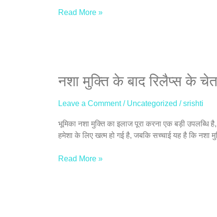
और
Read More »
उत्पादक
कार्यसंस्कृति
की
दिशा
में
नशा
नशा मुक्ति के बाद रिलैप्स के 
मुक्ति
के
Leave a Comment
/
Uncategorized
/
srishti
बाद
रिलैप्स
भूमिका नशा मुक्ति का इलाज पूरा करना एक बड़ी उपलब्धि है,
के
हमेशा के लिए खत्म हो गई है, जबकि सच्चाई यह है कि नशा म
चेतावनी
संकेत:
Read More »
समय
रहते
पहचान
और
बचाव