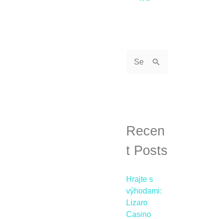
S
e
a
r
c
Recen
h
t Posts
f
o
Hrajte s
r
výhodami:
Lizaro
:
Casino