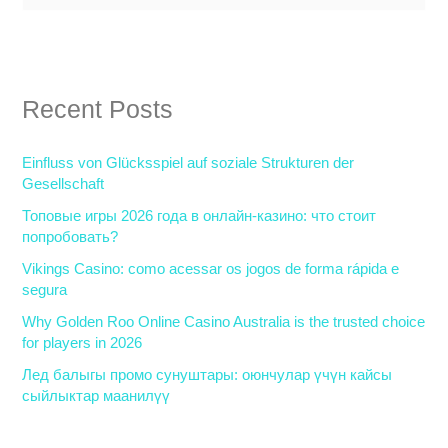
e
a
r
Recent Posts
c
h
Einfluss von Glücksspiel auf soziale Strukturen der
f
Gesellschaft
o
Топовые игры 2026 года в онлайн-казино: что стоит
r
попробовать?
:
Vikings Casino: como acessar os jogos de forma rápida e
segura
Why Golden Roo Online Casino Australia is the trusted choice
for players in 2026
Лед балыгы промо сунуштары: оюнчулар үчүн кайсы
сыйлыктар маанилүү