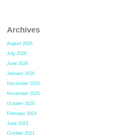
Archives
August 2026
July 2026
June 2026
January 2026
December 2025
November 2025
October 2025
February 2024
June 2023
October 2021