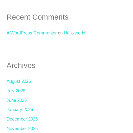
Recent Comments
A WordPress Commenter
on
Hello world!
Archives
August 2026
July 2026
June 2026
January 2026
December 2025
November 2025