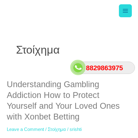
Skip
Main
to
content
Men
Στοίχημα
8829863975
Understanding
Understanding Gambling
Gambling
Addiction How to Protect
Addiction
How
Yourself and Your Loved Ones
to
Protect
with Xonbet Betting
Yourself
and
Leave a Comment
/
Στοίχημα
/
srishti
Your