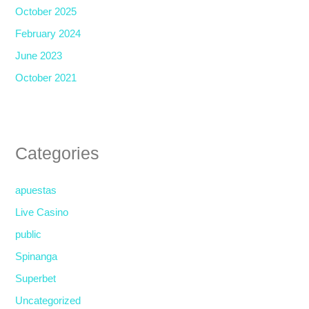
October 2025
February 2024
June 2023
October 2021
Categories
apuestas
Live Casino
public
Spinanga
Superbet
Uncategorized