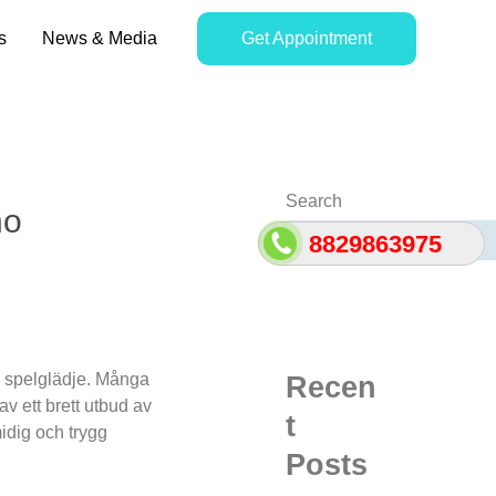
s
News & Media
Get Appointment
Search
no
8829863975
in spelglädje. Många
Recen
av ett brett utbud av
t
idig och trygg
Posts