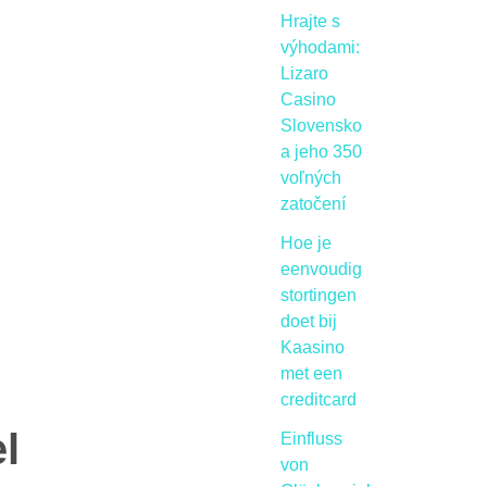
Hrajte s
výhodami:
Lizaro
Casino
Slovensko
a jeho 350
voľných
zatočení
Hoe je
eenvoudig
stortingen
doet bij
Kaasino
met een
creditcard
l
Einfluss
von