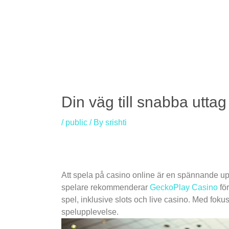
Skip
to
content
Post
navigation
Din väg till snabba utt
/
public
/ By
srishti
Att spela på casino online är en spännande uppl
spelare rekommenderar
GeckoPlay Casino
för
spel, inklusive slots och live casino. Med fok
spelupplevelse.