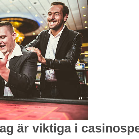
ag är viktiga i casinospe