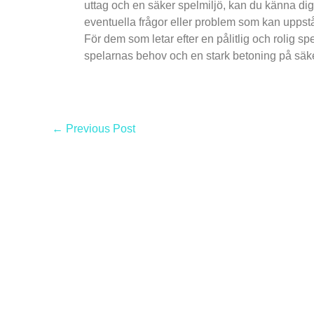
uttag och en säker spelmiljö, kan du känna dig
eventuella frågor eller problem som kan uppst
För dem som letar efter en pålitlig och rolig s
spelarnas behov och en stark betoning på säke
←
Previous Post