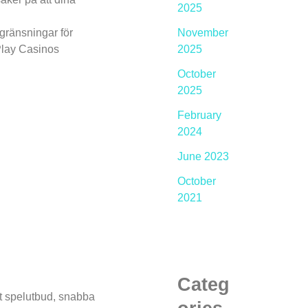
2025
egränsningar för
November
oPlay Casinos
2025
October
2025
February
2024
June 2023
October
2021
Categ
tt spelutbud, snabba