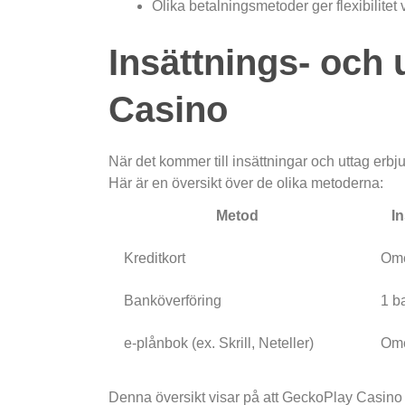
Olika betalningsmetoder ger flexibilitet 
Insättnings- och 
Casino
När det kommer till insättningar och uttag erbj
Här är en översikt över de olika metoderna:
Metod
In
Kreditkort
Ome
Banköverföring
1 b
e-plånbok (ex. Skrill, Neteller)
Ome
Denna översikt visar på att GeckoPlay Casino er