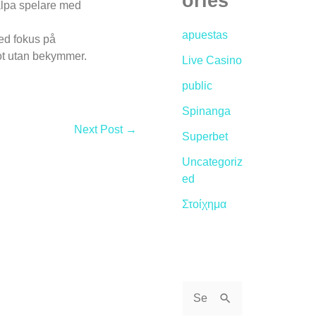
ories
jälpa spelare med
apuestas
Med fokus på
not utan bekymmer.
Live Casino
public
Spinanga
Next Post
→
Superbet
Uncategoriz
ed
Στοίχημα
S