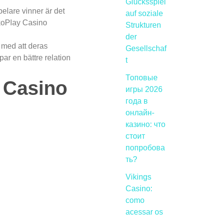
Glücksspiel
pelare vinner är det
auf soziale
ckoPlay Casino
Strukturen
der
 med att deras
Gesellschaf
ar en bättre relation
t
Топовые
 Casino
игры 2026
года в
онлайн-
казино: что
стоит
попробова
ть?
Vikings
Casino:
como
acessar os