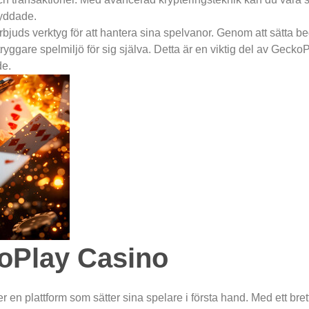
kyddade.
bjuds verktyg för att hantera sina spelvanor. Genom att sätta b
ryggare spelmiljö för sig själva. Detta är en viktig del av Geck
de.
koPlay Casino
r en plattform som sätter sina spelare i första hand. Med ett bre