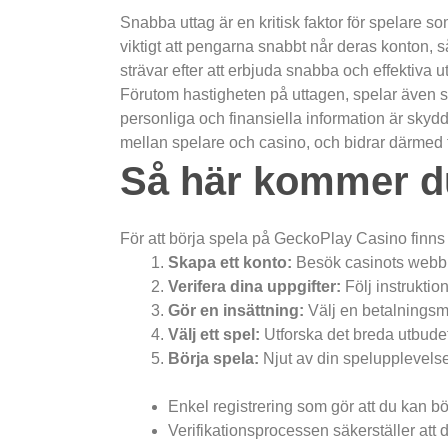
Snabba uttag är en kritisk faktor för spelare s
viktigt att pengarna snabbt når deras konton, 
strävar efter att erbjuda snabba och effektiva ut
Förutom hastigheten på uttagen, spelar även s
personliga och finansiella information är skydd
mellan spelare och casino, och bidrar därmed t
Så här kommer d
För att börja spela på GeckoPlay Casino finns d
Skapa ett konto:
Besök casinots webbpl
Verifera dina uppgifter:
Följ instruktion
Gör en insättning:
Välj en betalningsme
Välj ett spel:
Utforska det breda utbudet 
Börja spela:
Njut av din spelupplevelse
Enkel registrering som gör att du kan bö
Verifikationsprocessen säkerställer att 