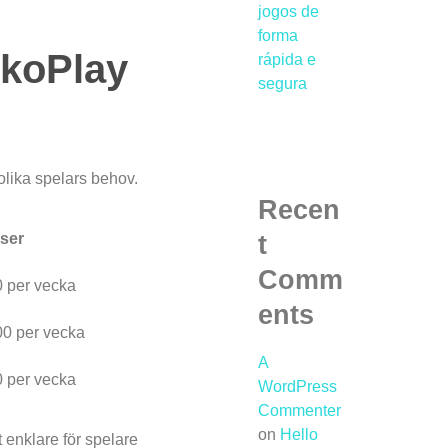
jogos de
forma
ckoPlay
rápida e
segura
 olika spelars behov.
Recen
t
ser
Comm
 per vecka
ents
00 per vecka
A
 per vecka
WordPress
Commenter
on
Hello
 enklare för spelare