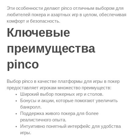
Эти особенности делают pinco отличным выбором для
любителей покера и азартных игр в целом, обеспечивая
комфорт и безопасность.
Ключевые
преимущества
pinco
Выбор pinco в качестве платформы для игры в покер
предоставляет игрокам множество преимуществ:
Широкий выбор покерных игр и столов.
Бонусы и акции, которые помогают увеличить
банкролл.
Поддержка живого покера для более
реалистичного опыта.
Интуитивно понятный интерфейс для удобства
игры.