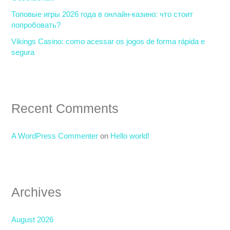
Топовые игры 2026 года в онлайн-казино: что стоит
попробовать?
Vikings Casino: como acessar os jogos de forma rápida e
segura
Recent Comments
A WordPress Commenter
on
Hello world!
Archives
August 2026