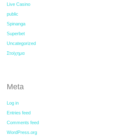
Live Casino
public
Spinanga
Superbet
Uncategorized
Στοίχημα
Meta
Log in
Entries feed
Comments feed
WordPress.org