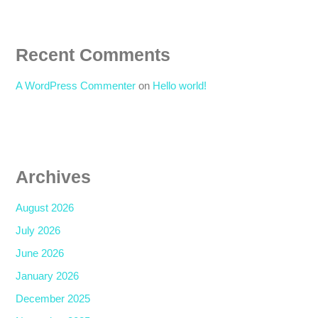
Recent Comments
A WordPress Commenter
on
Hello world!
Archives
August 2026
July 2026
June 2026
January 2026
December 2025