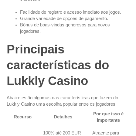
Facilidade de registro e acesso imediato aos jogos.
Grande variedade de opções de pagamento.
Bônus de boas-vindas generosos para novos
jogadores.
Principais
características do
Lukkly Casino
Abaixo estão algumas das características que fazem do
Lukkly Casino uma escolha popular entre os jogadores:
Por que isso é
Recurso
Detalhes
importante
100% até 200 EUR
Atraente para