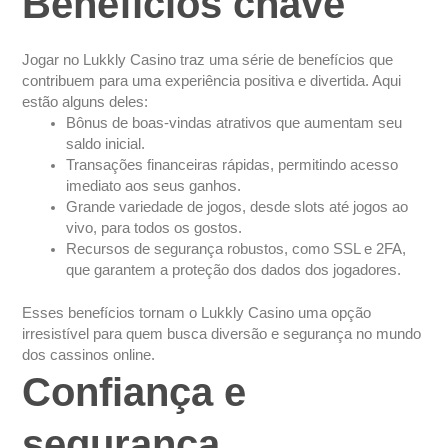
Benefícios chave
Jogar no Lukkly Casino traz uma série de benefícios que
contribuem para uma experiência positiva e divertida. Aqui
estão alguns deles:
Bônus de boas-vindas atrativos que aumentam seu
saldo inicial.
Transações financeiras rápidas, permitindo acesso
imediato aos seus ganhos.
Grande variedade de jogos, desde slots até jogos ao
vivo, para todos os gostos.
Recursos de segurança robustos, como SSL e 2FA,
que garantem a proteção dos dados dos jogadores.
Esses benefícios tornam o Lukkly Casino uma opção
irresistível para quem busca diversão e segurança no mundo
dos cassinos online.
Confiança e
segurança