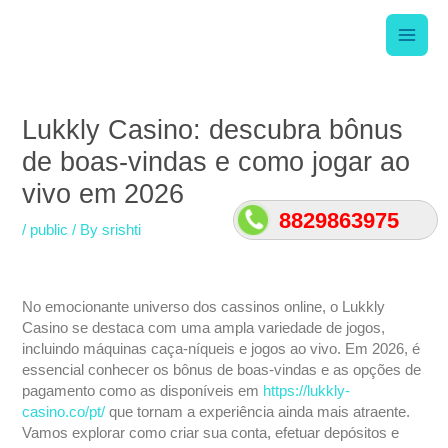
Skip
Main
to
content
Men
Post
navigation
Lukkly Casino: descubra bônus
de boas-vindas e como jogar ao
vivo em 2026
8829863975
/
public
/ By
srishti
No emocionante universo dos cassinos online, o Lukkly
Casino se destaca com uma ampla variedade de jogos,
incluindo máquinas caça-níqueis e jogos ao vivo. Em 2026, é
essencial conhecer os bônus de boas-vindas e as opções de
pagamento como as disponíveis em
https://lukkly-
casino.co/pt/
que tornam a experiência ainda mais atraente.
Vamos explorar como criar sua conta, efetuar depósitos e