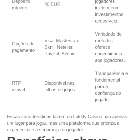
Depósito
jogadores
20 EUR
mínimo
iniciem com
investimentos
acessíveis.
Variedade de
Visa, Mastercard,
métodos
Opções de
Skrill, Neteller,
oferece
pagamento
PayPal, Bitcoin
conveniência
aos jogadores.
Transparência é
fundamental
RTP
Disponível nas
para a
visível
folhas de jogos
confiança do
jogador.
Essas características fazem do Lukkly Casino não apenas
um lugar para jogar, mas uma plataforma que prioriza a
experiência e a segurança do jogador.