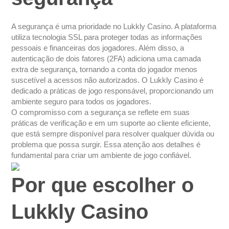
A segurança é uma prioridade no Lukkly Casino. A plataforma
utiliza tecnologia SSL para proteger todas as informações
pessoais e financeiras dos jogadores. Além disso, a
autenticação de dois fatores (2FA) adiciona uma camada
extra de segurança, tornando a conta do jogador menos
suscetível a acessos não autorizados. O Lukkly Casino é
dedicado a práticas de jogo responsável, proporcionando um
ambiente seguro para todos os jogadores.
O compromisso com a segurança se reflete em suas
práticas de verificação e em um suporte ao cliente eficiente,
que está sempre disponível para resolver qualquer dúvida ou
problema que possa surgir. Essa atenção aos detalhes é
fundamental para criar um ambiente de jogo confiável.
Por que escolher o
Lukkly Casino