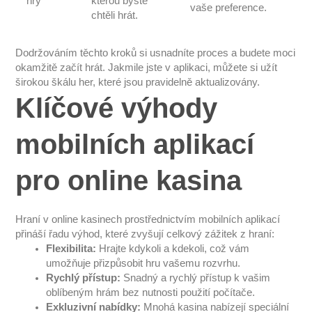
hry
kterou byste
vaše preference.
chtěli hrát.
Dodržováním těchto kroků si usnadníte proces a budete moci
okamžitě začít hrát. Jakmile jste v aplikaci, můžete si užít
širokou škálu her, které jsou pravidelně aktualizovány.
Klíčové výhody
mobilních aplikací
pro online kasina
Hraní v online kasinech prostřednictvím mobilních aplikací
přináší řadu výhod, které zvyšují celkový zážitek z hraní:
Flexibilita:
Hrajte kdykoli a kdekoli, což vám
umožňuje přizpůsobit hru vašemu rozvrhu.
Rychlý přístup:
Snadný a rychlý přístup k vašim
oblíbeným hrám bez nutnosti použití počítače.
Exkluzivní nabídky:
Mnohá kasina nabízejí speciální