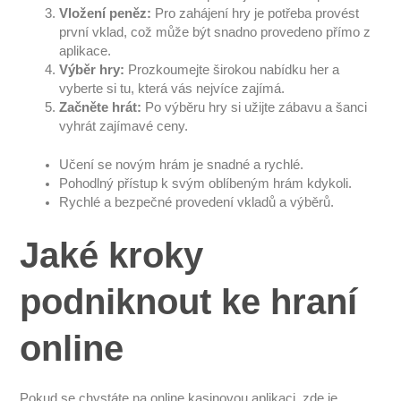
Vložení peněz:
Pro zahájení hry je potřeba provést
první vklad, což může být snadno provedeno přímo z
aplikace.
Výběr hry:
Prozkoumejte širokou nabídku her a
vyberte si tu, která vás nejvíce zajímá.
Začněte hrát:
Po výběru hry si užijte zábavu a šanci
vyhrát zajímavé ceny.
Učení se novým hrám je snadné a rychlé.
Pohodlný přístup k svým oblíbeným hrám kdykoli.
Rychlé a bezpečné provedení vkladů a výběrů.
Jaké kroky
podniknout ke hraní
online
Pokud se chystáte na online kasinovou aplikaci, zde je