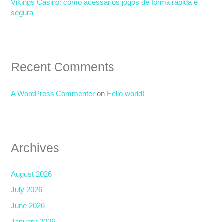
Vikings Casino: como acessar os jogos de forma rápida e
segura
Recent Comments
A WordPress Commenter
on
Hello world!
Archives
August 2026
July 2026
June 2026
January 2026