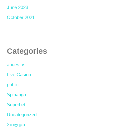
June 2023
October 2021
Categories
apuestas
Live Casino
public
Spinanga
Superbet
Uncategorized
Στοίχημα