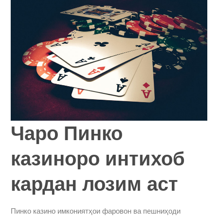
Чаро Пинко
казиноро интихоб
кардан лозим аст
Пинко казино имкониятҳои фаровон ва пешниҳоди