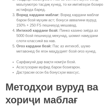
маълумотро тасдиқ кунед, то ки имтиёзҳои бозиро
истифода баред.
Ворид кардани маблағ:
Ворид кардани маблағ
барои бозӣ муҳим аст; бонуси аввалини вуруд
150% + 250 FS пешниҳод мешавад.
Интихоб кардани бозӣ:
Пинко казино зиёда аз
5000 бозӣ пешниҳод мекунад, шомил намудани
слоти классикӣ ва нав.
Оғоз кардани бозӣ:
Пас аз интихоб, шумо
метавонед бе ягон маҳдудият бозӣ оғоз кунед.
Сарфакунӣ дар вақти номгӯи бозӣ.
Асосгузории муфид барои бозигарон.
Дастрасии осон ба бонусҳои махсус.
Методҳои вуруд ва
хориҷи маблағ