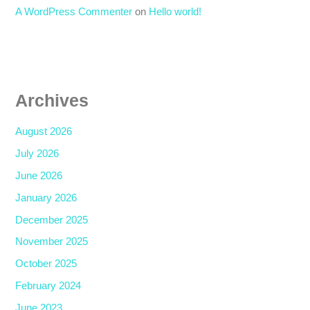
A WordPress Commenter
on
Hello world!
Archives
August 2026
July 2026
June 2026
January 2026
December 2025
November 2025
October 2025
February 2024
June 2023