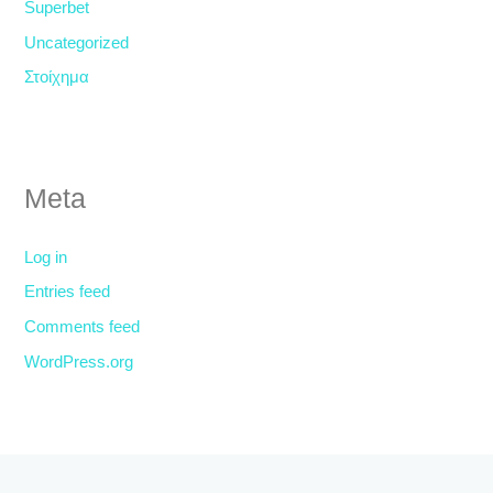
Superbet
Uncategorized
Στοίχημα
Meta
Log in
Entries feed
Comments feed
WordPress.org