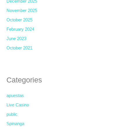
December 2025
November 2025
October 2025
February 2024
June 2023
October 2021
Categories
apuestas
Live Casino
public
Spinanga