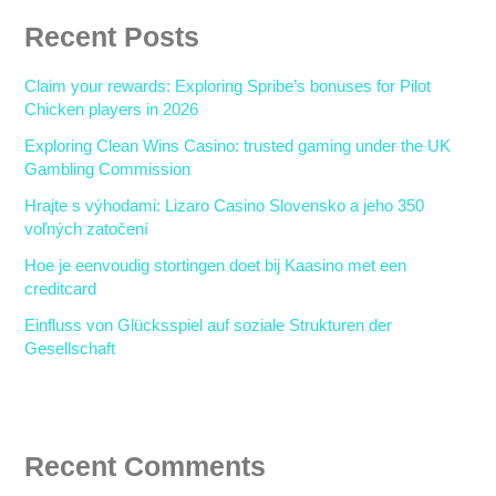
Recent Posts
Claim your rewards: Exploring Spribe’s bonuses for Pilot
Chicken players in 2026
Exploring Clean Wins Casino: trusted gaming under the UK
Gambling Commission
Hrajte s výhodami: Lizaro Casino Slovensko a jeho 350
voľných zatočení
Hoe je eenvoudig stortingen doet bij Kaasino met een
creditcard
Einfluss von Glücksspiel auf soziale Strukturen der
Gesellschaft
Recent Comments