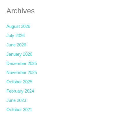
Archives
August 2026
July 2026
June 2026
January 2026
December 2025
November 2025
October 2025
February 2024
June 2023
October 2021