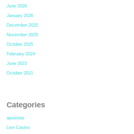
June 2026
January 2026
December 2025
November 2025
October 2025
February 2024
June 2023
October 2021
Categories
apuestas
Live Casino