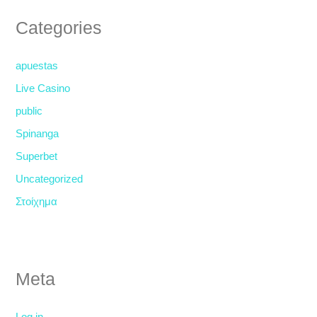
Categories
apuestas
Live Casino
public
Spinanga
Superbet
Uncategorized
Στοίχημα
Meta
Log in