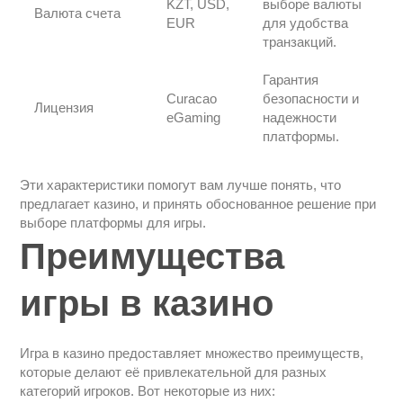
KZT, USD,
выборе валюты
Валюта счета
EUR
для удобства
транзакций.
Гарантия
Curacao
безопасности и
Лицензия
eGaming
надежности
платформы.
Эти характеристики помогут вам лучше понять, что
предлагает казино, и принять обоснованное решение при
выборе платформы для игры.
Преимущества
игры в казино
Игра в казино предоставляет множество преимуществ,
которые делают её привлекательной для разных
категорий игроков. Вот некоторые из них: