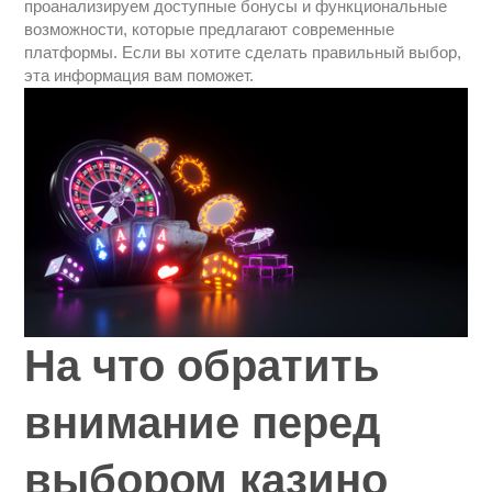
проанализируем доступные бонусы и функциональные
возможности, которые предлагают современные
платформы. Если вы хотите сделать правильный выбор,
эта информация вам поможет.
На что обратить
внимание перед
выбором казино