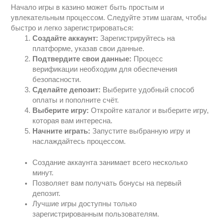
Начало игры в казино может быть простым и
увлекательным процессом. Следуйте этим шагам, чтобы
быстро и легко зарегистрироваться:
Создайте аккаунт:
Зарегистрируйтесь на
платформе, указав свои данные.
Подтвердите свои данные:
Процесс
верификации необходим для обеспечения
безопасности.
Сделайте депозит:
Выберите удобный способ
оплаты и пополните счёт.
Выберите игру:
Откройте каталог и выберите игру,
которая вам интересна.
Начните играть:
Запустите выбранную игру и
наслаждайтесь процессом.
Создание аккаунта занимает всего несколько
минут.
Позволяет вам получать бонусы на первый
депозит.
Лучшие игры доступны только
зарегистрированным пользователям.