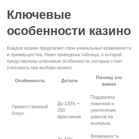
Ключевые
особенности казино
Каждое казино предлагает свои уникальные возможности
и преимущества. Ниже приведена таблица, в которой
представлены ключевые особенности, которые стоит
учитывать при выборе казино:
Почему это
Особенность
Детали
важно
Поддержка
До 120% +
новичков и
Приветственный
250
увеличение
бонус
фриспинов
шансов на
выигрыш.
Возможность