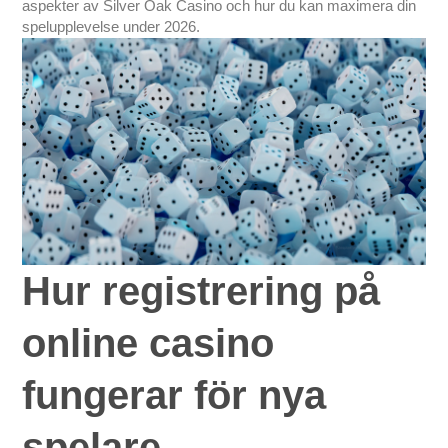
aspekter av Silver Oak Casino och hur du kan maximera din
spelupplevelse under 2026.
Hur registrering på
online casino
fungerar för nya
spelare