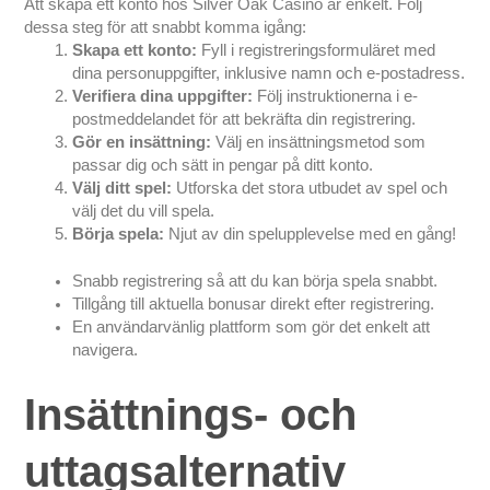
Att skapa ett konto hos Silver Oak Casino är enkelt. Följ
dessa steg för att snabbt komma igång:
Skapa ett konto:
Fyll i registreringsformuläret med
dina personuppgifter, inklusive namn och e-postadress.
Verifiera dina uppgifter:
Följ instruktionerna i e-
postmeddelandet för att bekräfta din registrering.
Gör en insättning:
Välj en insättningsmetod som
passar dig och sätt in pengar på ditt konto.
Välj ditt spel:
Utforska det stora utbudet av spel och
välj det du vill spela.
Börja spela:
Njut av din spelupplevelse med en gång!
Snabb registrering så att du kan börja spela snabbt.
Tillgång till aktuella bonusar direkt efter registrering.
En användarvänlig plattform som gör det enkelt att
navigera.
Insättnings- och
uttagsalternativ