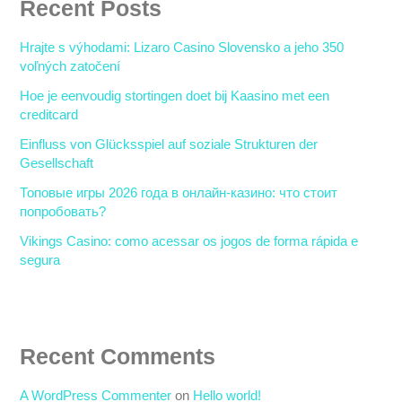
Recent Posts
Hrajte s výhodami: Lizaro Casino Slovensko a jeho 350
voľných zatočení
Hoe je eenvoudig stortingen doet bij Kaasino met een
creditcard
Einfluss von Glücksspiel auf soziale Strukturen der
Gesellschaft
Топовые игры 2026 года в онлайн-казино: что стоит
попробовать?
Vikings Casino: como acessar os jogos de forma rápida e
segura
Recent Comments
A WordPress Commenter
on
Hello world!