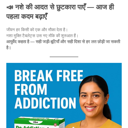
📣
नशे की आदत से छुटकारा पाएँ — आज ही
पहला कदम बढ़ाएँ
जीवन हर किसी को एक और मौका देता है।
नशा मुक्ति टैबलेट्स उस नए मौके की शुरुआत हैं।
आयुर्वेद कहता है — सही जड़ी-बूटियाँ और सही दिशा से हर लत छोड़ी जा सकती
है।