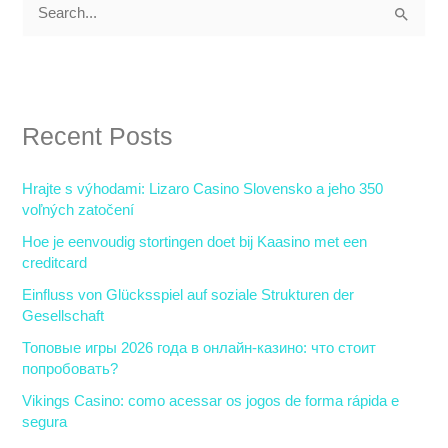
S
e
a
r
Recent Posts
c
h
Hrajte s výhodami: Lizaro Casino Slovensko a jeho 350
f
voľných zatočení
o
Hoe je eenvoudig stortingen doet bij Kaasino met een
r
creditcard
:
Einfluss von Glücksspiel auf soziale Strukturen der
Gesellschaft
Топовые игры 2026 года в онлайн-казино: что стоит
попробовать?
Vikings Casino: como acessar os jogos de forma rápida e
segura