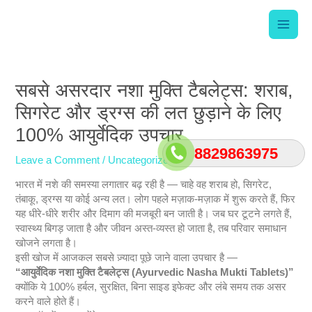
Skip
Main
to
content
Men
Post
navigation
सबसे असरदार नशा मुक्ति टैबलेट्स: शराब,
सिगरेट और ड्रग्स की लत छुड़ाने के लिए
100% आयुर्वेदिक उपचार
8829863975
Leave a Comment
/
Uncategorized
/ By
srishti
भारत में नशे की समस्या लगातार बढ़ रही है — चाहे वह शराब हो, सिगरेट,
तंबाकू, ड्रग्स या कोई अन्य लत। लोग पहले मज़ाक-मज़ाक में शुरू करते हैं, फिर
यह धीरे-धीरे शरीर और दिमाग की मजबूरी बन जाती है। जब घर टूटने लगते हैं,
स्वास्थ्य बिगड़ जाता है और जीवन अस्त-व्यस्त हो जाता है, तब परिवार समाधान
खोजने लगता है।
इसी खोज में आजकल सबसे ज़्यादा पूछे जाने वाला उपचार है —
“आयुर्वेदिक नशा मुक्ति टैबलेट्स (Ayurvedic Nasha Mukti Tablets)”
क्योंकि ये 100% हर्बल, सुरक्षित, बिना साइड इफेक्ट और लंबे समय तक असर
करने वाले होते हैं।