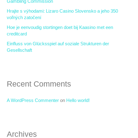
Gambling Commission
:
Hrajte s výhodami: Lizaro Casino Slovensko a jeho 350
voľných zatočení
Hoe je eenvoudig stortingen doet bij Kaasino met een
creditcard
Einfluss von Glücksspiel auf soziale Strukturen der
Gesellschaft
Recent Comments
A WordPress Commenter
on
Hello world!
Archives