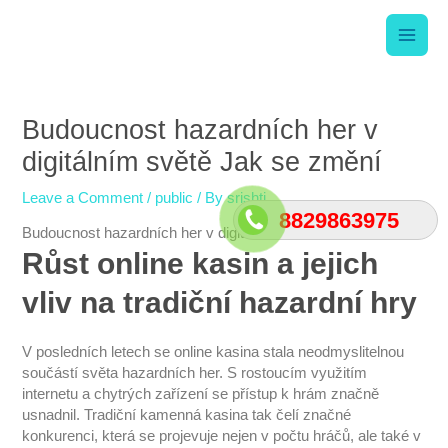
Skip
Main
to
content
Men
Post
navigation
Budoucnost hazardních her v
digitálním světě Jak se změní
Leave a Comment
/
public
/ By
srishti
8829863975
Budoucnost hazardních her v digitálním světě Jak se změní
Růst online kasin a jejich
vliv na tradiční hazardní hry
V posledních letech se online kasina stala neodmyslitelnou
součástí světa hazardních her. S rostoucím využitím
internetu a chytrých zařízení se přístup k hrám značně
usnadnil. Tradiční kamenná kasina tak čelí značné
konkurenci, která se projevuje nejen v počtu hráčů, ale také v