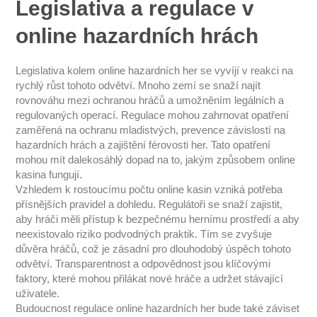
Legislativa a regulace v
online hazardních hrách
Legislativa kolem online hazardních her se vyvíjí v reakci na
rychlý růst tohoto odvětví. Mnoho zemí se snaží najít
rovnováhu mezi ochranou hráčů a umožněním legálních a
regulovaných operací. Regulace mohou zahrnovat opatření
zaměřená na ochranu mladistvých, prevence závislostí na
hazardních hrách a zajištění férovosti her. Tato opatření
mohou mít dalekosáhlý dopad na to, jakým způsobem online
kasina fungují.
Vzhledem k rostoucímu počtu online kasin vzniká potřeba
přísnějších pravidel a dohledu. Regulátoři se snaží zajistit,
aby hráči měli přístup k bezpečnému hernímu prostředí a aby
neexistovalo riziko podvodných praktik. Tím se zvyšuje
důvěra hráčů, což je zásadní pro dlouhodobý úspěch tohoto
odvětví. Transparentnost a odpovědnost jsou klíčovými
faktory, které mohou přilákat nové hráče a udržet stávající
uživatele.
Budoucnost regulace online hazardních her bude také záviset