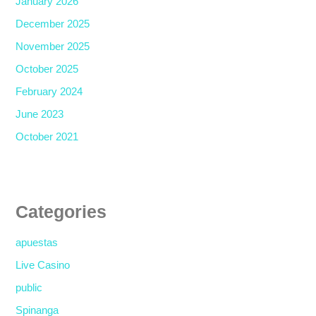
January 2026
December 2025
November 2025
October 2025
February 2024
June 2023
October 2021
Categories
apuestas
Live Casino
public
Spinanga