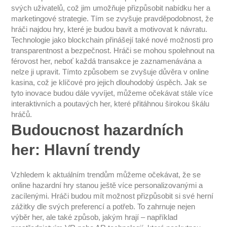
svých uživatelů, což jim umožňuje přizpůsobit nabídku her a
marketingové strategie. Tím se zvyšuje pravděpodobnost, že
hráči najdou hry, které je budou bavit a motivovat k návratu.
Technologie jako blockchain přinášejí také nové možnosti pro
transparentnost a bezpečnost. Hráči se mohou spolehnout na
férovost her, neboť každá transakce je zaznamenávána a
nelze ji upravit. Tímto způsobem se zvyšuje důvěra v online
kasina, což je klíčové pro jejich dlouhodobý úspěch. Jak se
tyto inovace budou dále vyvíjet, můžeme očekávat stále více
interaktivních a poutavých her, které přitáhnou širokou škálu
hráčů.
Budoucnost hazardních
her: Hlavní trendy
Vzhledem k aktuálním trendům můžeme očekávat, že se
online hazardní hry stanou ještě více personalizovanými a
zacílenými. Hráči budou mít možnost přizpůsobit si své herní
zážitky dle svých preferencí a potřeb. To zahrnuje nejen
výběr her, ale také způsob, jakým hrají – například