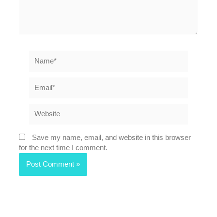
Name*
Email*
Website
Save my name, email, and website in this browser
for the next time I comment.