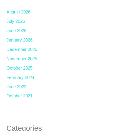
August 2026
July 2026
June 2026
January 2026
December 2025
November 2025
October 2025
February 2024
June 2023
October 2021
Categories