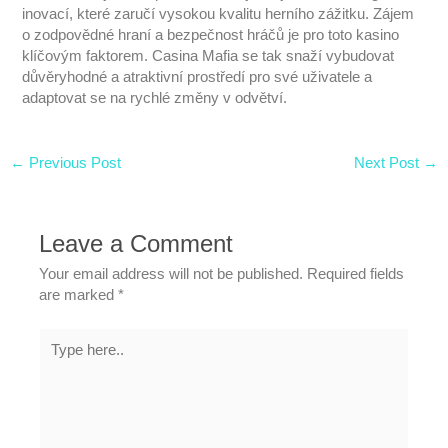
inovací, které zaručí vysokou kvalitu herního zážitku. Zájem
o zodpovědné hraní a bezpečnost hráčů je pro toto kasino
klíčovým faktorem. Casina Mafia se tak snaží vybudovat
důvěryhodné a atraktivní prostředí pro své uživatele a
adaptovat se na rychlé změny v odvětví.
←
Previous Post
Next Post
→
Leave a Comment
Your email address will not be published.
Required fields
are marked
*
Type
here..