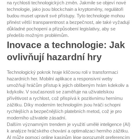
na rychlosti technologických změn. Jakmile se objeví nové
technologie, jako jsou blockchain a kryptoměny, regulátoři
budou muset upravit své přístupy. Tyto technologie mohou
přinést větší transparentnost a bezpečnost, ale také vyžadují
důkladné pochopení a přizpůsobení legislativy, aby se
předešlo možným problémům.
Inovace a technologie: Jak
ovlivňují hazardní hry
Technologický pokrok hraje klíčovou roli v transformaci
hazardních her. Mobilní aplikace a responsivní weby
umožňují hráčům přístup k jejich oblíbeným hrám kdekoliv a
kdykoliv. V současnosti se zaměřuje na uživatelskou
přívětivost a rychlost, což přispívá k pozitivnímu hernímu
zážitku. Díky moderním technologiím jsou hráči schopni
rychlejších a bezpečnějších platebních metod, což je pro
moderního uživatele zásadní.
Dalším významným trendem je využití umělé inteligence (AI)
k analýze hráčského chování a optimalizaci herního zážitku.
AI může pomoci online kasinům lépe porozumět preferencím