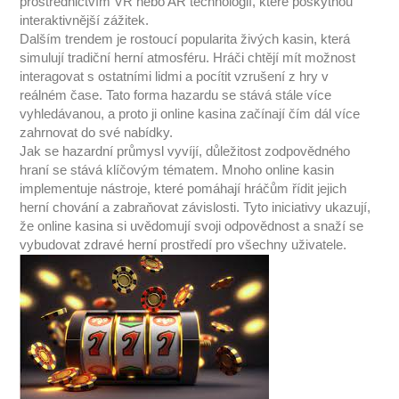
prostřednictvím VR nebo AR technologií, které poskytnou
interaktivnější zážitek.
Dalším trendem je rostoucí popularita živých kasin, která
simulují tradiční herní atmosféru. Hráči chtějí mít možnost
interagovat s ostatními lidmi a pocítit vzrušení z hry v
reálném čase. Tato forma hazardu se stává stále více
vyhledávanou, a proto ji online kasina začínají čím dál více
zahrnovat do své nabídky.
Jak se hazardní průmysl vyvíjí, důležitost zodpovědného
hraní se stává klíčovým tématem. Mnoho online kasin
implementuje nástroje, které pomáhají hráčům řídit jejich
herní chování a zabraňovat závislosti. Tyto iniciativy ukazují,
že online kasina si uvědomují svoji odpovědnost a snaží se
vybudovat zdravé herní prostředí pro všechny uživatele.