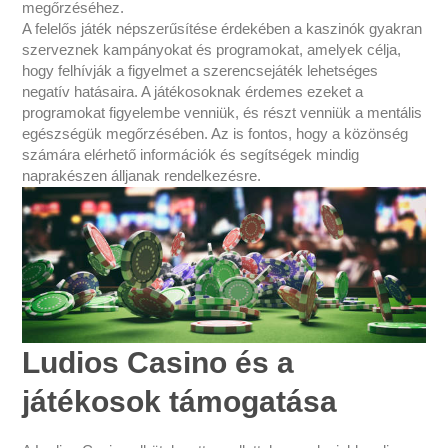
megőrzéséhez.
A felelős játék népszerűsítése érdekében a kaszinók gyakran
szerveznek kampányokat és programokat, amelyek célja,
hogy felhívják a figyelmet a szerencsejáték lehetséges
negatív hatásaira. A játékosoknak érdemes ezeket a
programokat figyelembe venniük, és részt venniük a mentális
egészségük megőrzésében. Az is fontos, hogy a közönség
számára elérhető információk és segítségek mindig
naprakészen álljanak rendelkezésre.
Ludios Casino és a
játékosok támogatása