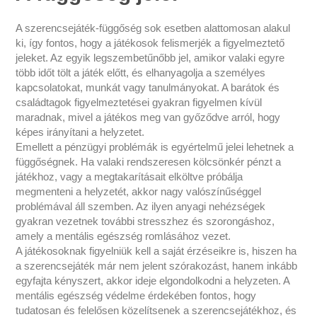
A szerencsejáték-függőség sok esetben alattomosan alakul
ki, így fontos, hogy a játékosok felismerjék a figyelmeztető
jeleket. Az egyik legszembetűnőbb jel, amikor valaki egyre
több időt tölt a játék előtt, és elhanyagolja a személyes
kapcsolatokat, munkát vagy tanulmányokat. A barátok és
családtagok figyelmeztetései gyakran figyelmen kívül
maradnak, mivel a játékos meg van győződve arról, hogy
képes irányítani a helyzetet.
Emellett a pénzügyi problémák is egyértelmű jelei lehetnek a
függőségnek. Ha valaki rendszeresen kölcsönkér pénzt a
játékhoz, vagy a megtakarításait elköltve próbálja
megmenteni a helyzetét, akkor nagy valószínűséggel
problémával áll szemben. Az ilyen anyagi nehézségek
gyakran vezetnek további stresszhez és szorongáshoz,
amely a mentális egészség romlásához vezet.
A játékosoknak figyelniük kell a saját érzéseikre is, hiszen ha
a szerencsejáték már nem jelent szórakozást, hanem inkább
egyfajta kényszert, akkor ideje elgondolkodni a helyzeten. A
mentális egészség védelme érdekében fontos, hogy
tudatosan és felelősen közelítsenek a szerencsejátékhoz, és