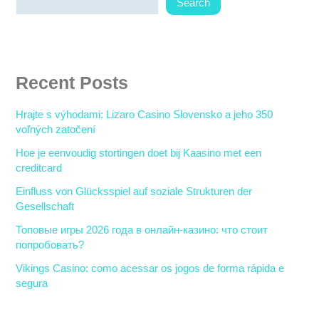
Search
Recent Posts
Hrajte s výhodami: Lizaro Casino Slovensko a jeho 350
voľných zatočení
Hoe je eenvoudig stortingen doet bij Kaasino met een
creditcard
Einfluss von Glücksspiel auf soziale Strukturen der
Gesellschaft
Топовые игры 2026 года в онлайн-казино: что стоит
попробовать?
Vikings Casino: como acessar os jogos de forma rápida e
segura