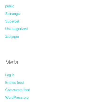
public
Spinanga
Superbet
Uncategorized
Στοίχημα
Meta
Log in
Entries feed
Comments feed
WordPress.org