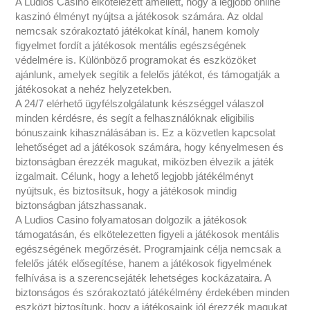
A Ludios Casino elkötelezett amellett, hogy a legjobb online
kaszinó élményt nyújtsa a játékosok számára. Az oldal
nemcsak szórakoztató játékokat kínál, hanem komoly
figyelmet fordít a játékosok mentális egészségének
védelmére is. Különböző programokat és eszközöket
ajánlunk, amelyek segítik a felelős játékot, és támogatják a
játékosokat a nehéz helyzetekben.
A 24/7 elérhető ügyfélszolgálatunk készséggel válaszol
minden kérdésre, és segít a felhasználóknak eligibilis
bónuszaink kihasználásában is. Ez a közvetlen kapcsolat
lehetőséget ad a játékosok számára, hogy kényelmesen és
biztonságban érezzék magukat, miközben élvezik a játék
izgalmait. Célunk, hogy a lehető legjobb játékélményt
nyújtsuk, és biztosítsuk, hogy a játékosok mindig
biztonságban játszhassanak.
A Ludios Casino folyamatosan dolgozik a játékosok
támogatásán, és elkötelezetten figyeli a játékosok mentális
egészségének megőrzését. Programjaink célja nemcsak a
felelős játék elősegítése, hanem a játékosok figyelmének
felhívása is a szerencsejáték lehetséges kockázataira. A
biztonságos és szórakoztató játékélmény érdekében minden
eszközt biztosítunk, hogy a játékosaink jól érezzék magukat