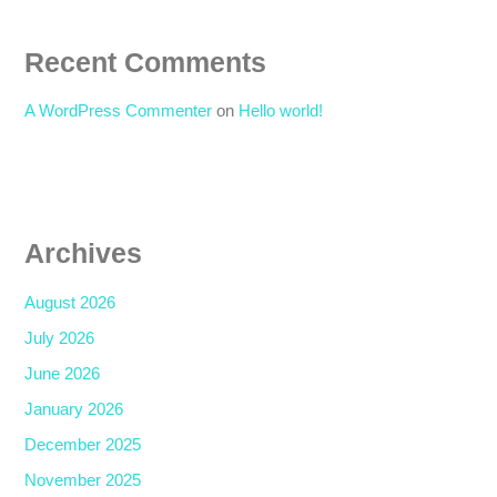
Recent Comments
A WordPress Commenter
on
Hello world!
Archives
August 2026
July 2026
June 2026
January 2026
December 2025
November 2025