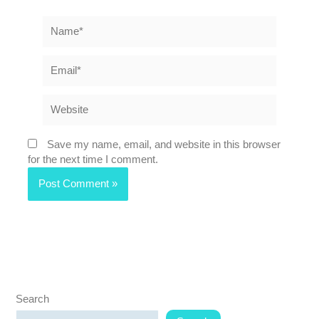
Name*
Email*
Website
Save my name, email, and website in this browser
for the next time I comment.
Search