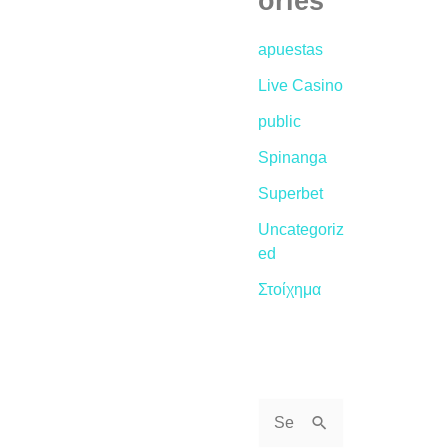
ories
apuestas
Live Casino
public
Spinanga
Superbet
Uncategoriz
ed
Στοίχημα
S