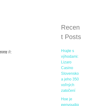
e
a
r
c
Recen
h
t Posts
f
o
Hrajte s
े सलाह
लें:
r
výhodami:
Lizaro
:
Casino
Slovensko
a jeho 350
voľných
zatočení
Hoe je
eenvoudig