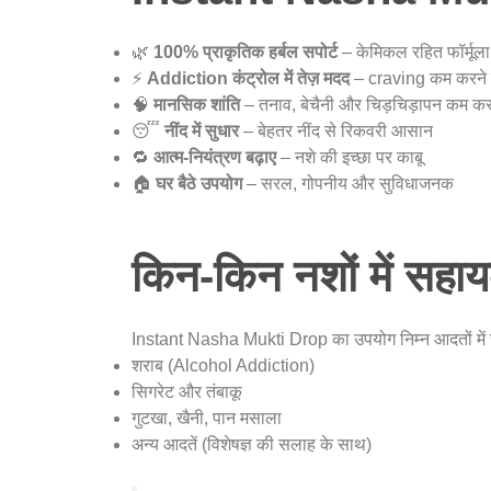
🌿
100% प्राकृतिक हर्बल सपोर्ट
– केमिकल रहित फॉर्मूला
⚡
Addiction कंट्रोल में तेज़ मदद
– craving कम करने 
🧠
मानसिक शांति
– तनाव, बेचैनी और चिड़चिड़ापन कम करन
😴
नींद में सुधार
– बेहतर नींद से रिकवरी आसान
🔁
आत्म-नियंत्रण बढ़ाए
– नशे की इच्छा पर काबू
🏠
घर बैठे उपयोग
– सरल, गोपनीय और सुविधाजनक
किन-किन नशों में सहा
Instant Nasha Mukti Drop का उपयोग निम्न आदतों में सह
शराब (Alcohol Addiction)
सिगरेट और तंबाकू
गुटखा, खैनी, पान मसाला
अन्य आदतें (विशेषज्ञ की सलाह के साथ)