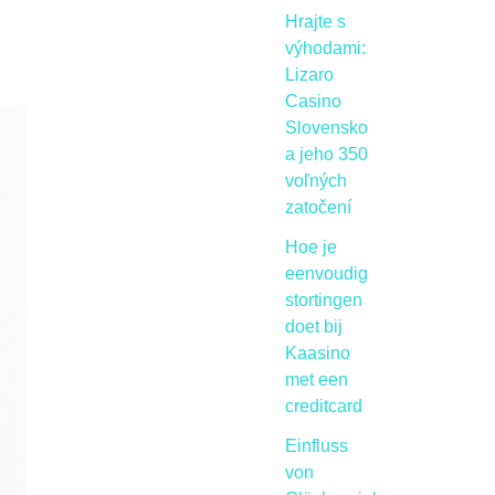
Hrajte s
výhodami:
Lizaro
Casino
Slovensko
a jeho 350
voľných
zatočení
Hoe je
eenvoudig
stortingen
doet bij
Kaasino
met een
creditcard
Einfluss
von