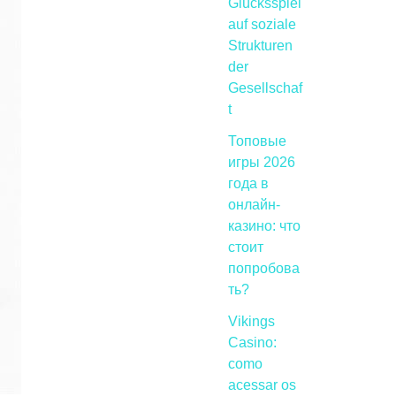
Glücksspiel
auf soziale
Strukturen
der
Gesellschaf
t
Топовые
игры 2026
года в
онлайн-
казино: что
стоит
попробова
ть?
Vikings
Casino:
como
acessar os