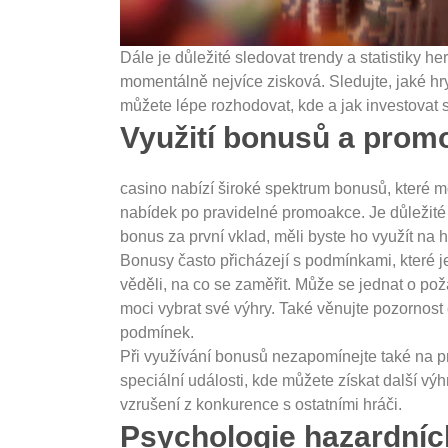
Dále je důležité sledovat trendy a statistiky h
momentálně nejvíce zisková. Sledujte, jaké hr
můžete lépe rozhodovat, kde a jak investovat 
Využití bonusů a prom
casino nabízí široké spektrum bonusů, které m
nabídek po pravidelné promoakce. Je důležité si
bonus za první vklad, měli byste ho využít na hr
Bonusy často přicházejí s podmínkami, které je 
věděli, na co se zaměřit. Může se jednat o pož
moci vybrat své výhry. Také věnujte pozornost
podmínek.
Při využívání bonusů nezapomínejte také na p
speciální události, kde můžete získat další výh
vzrušení z konkurence s ostatními hráči.
Psychologie hazardníc