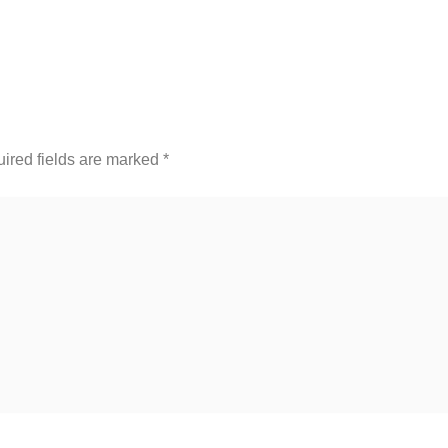
ired fields are marked
*