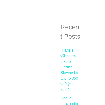
e
a
r
c
Recen
h
t Posts
f
o
Hrajte s
r
výhodami:
Lizaro
:
Casino
Slovensko
a jeho 350
voľných
zatočení
Hoe je
eenvoudig