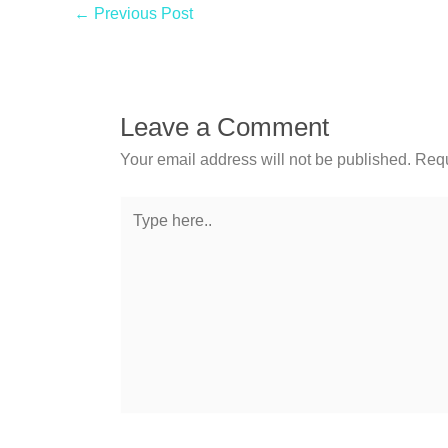
←
Previous Post
Leave a Comment
Your email address will not be published.
Requ
Type
here..