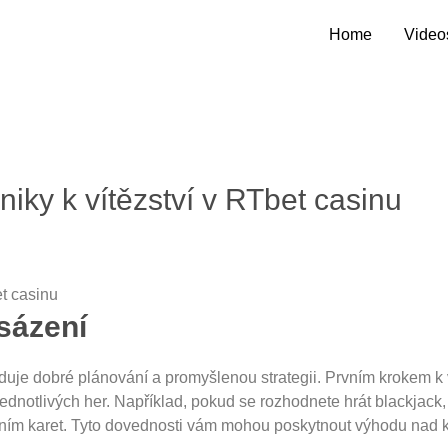
Home
Video
niky k vítězství v RTbet casinu
et casinu
sázení
duje dobré plánování a promyšlenou strategii. Prvním krokem k 
notlivých her. Například, pokud se rozhodnete hrát blackjack,
táním karet. Tyto dovednosti vám mohou poskytnout výhodu nad 