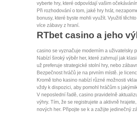
vyberte hry, které odpovídají vašim očekávání
Při rozhodování o tom, jaké hry hrát, nezapom
bonusy, které byste mohli využít. Využití těch
více zábavy z hraní.
RTbet casino a jeho v
casino se vyznačuje moderním a uživatelsky př
Nabízí široký výběr her, které zahrnují jak kla
už preferuje strategické stolní hry, nebo zába
Bezpečnost hráčů je na prvním místě. je licenc
Kromě toho kasino nabízí různé možnosti vkla
vždy k dispozici, aby pomohl hráčům s jakými
V neposlední řadě, casino pravidelně aktualizu
výhry. Tím, že se registrujete a aktivně hrajet
nových her. Připojte se k a zažijte jedinečný z