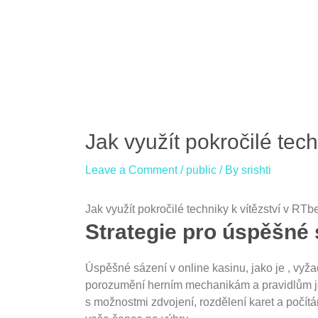
Skip
to
content
Post
navigation
Jak využít pokročilé tech
Leave a Comment
/
public
/ By
srishti
Jak využít pokročilé techniky k vítězství v RTb
Strategie pro úspěšné 
Úspěšné sázení v online kasinu, jako je , vyža
porozumění herním mechanikám a pravidlům jed
s možnostmi zdvojení, rozdělení karet a počí