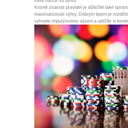
vaše šance na výhru.
Kromě znalosti pravidel je důležité také spravo
maximalizovali výhry. Dobrým tipem je rozděli
vyhnete impulzivnímu sázení a udržíte si kont