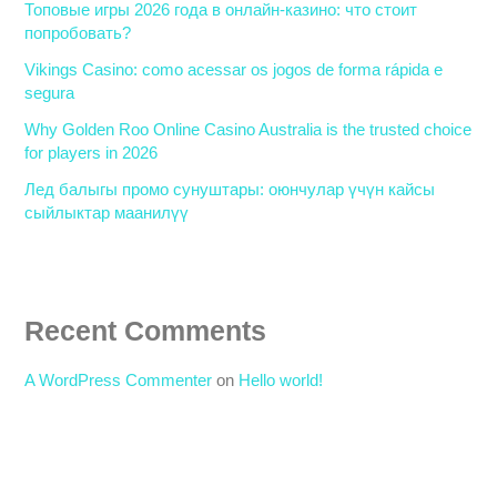
Топовые игры 2026 года в онлайн-казино: что стоит
попробовать?
Vikings Casino: como acessar os jogos de forma rápida e
segura
Why Golden Roo Online Casino Australia is the trusted choice
for players in 2026
Лед балыгы промо сунуштары: оюнчулар үчүн кайсы
сыйлыктар маанилүү
Recent Comments
A WordPress Commenter
on
Hello world!