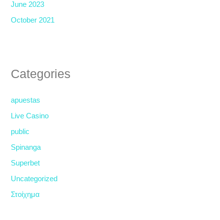
June 2023
October 2021
Categories
apuestas
Live Casino
public
Spinanga
Superbet
Uncategorized
Στοίχημα