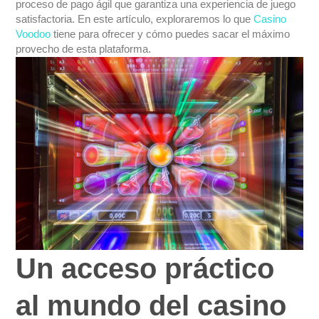
proceso de pago ágil que garantiza una experiencia de juego
satisfactoria. En este artículo, exploraremos lo que
Casino
Voodoo
tiene para ofrecer y cómo puedes sacar el máximo
provecho de esta plataforma.
Un acceso práctico
al mundo del casino