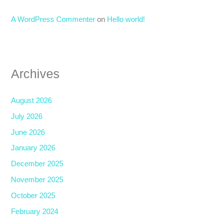
A WordPress Commenter
on
Hello world!
Archives
August 2026
July 2026
June 2026
January 2026
December 2025
November 2025
October 2025
February 2024