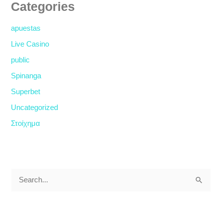
Categories
apuestas
Live Casino
public
Spinanga
Superbet
Uncategorized
Στοίχημα
S
e
a