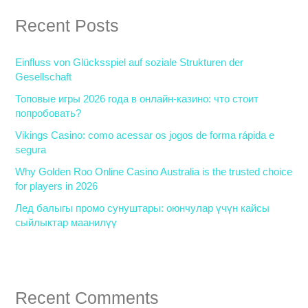
r
Recent Posts
c
h
Einfluss von Glücksspiel auf soziale Strukturen der
f
Gesellschaft
o
Топовые игры 2026 года в онлайн-казино: что стоит
r
попробовать?
:
Vikings Casino: como acessar os jogos de forma rápida e
segura
Why Golden Roo Online Casino Australia is the trusted choice
for players in 2026
Лед балыгы промо сунуштары: оюнчулар үчүн кайсы
сыйлыктар маанилүү
Recent Comments