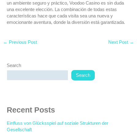
un ambiente seguro y práctico, Voodoo Casino es sin duda
una excelente elección. La combinación de todas estas
características hace que cada visita sea una nueva y
emocionante aventura, donde la diversión está garantizada.
←
Previous Post
Next Post
→
Search
Search
Recent Posts
Einfluss von Glücksspiel auf soziale Strukturen der
Gesellschaft