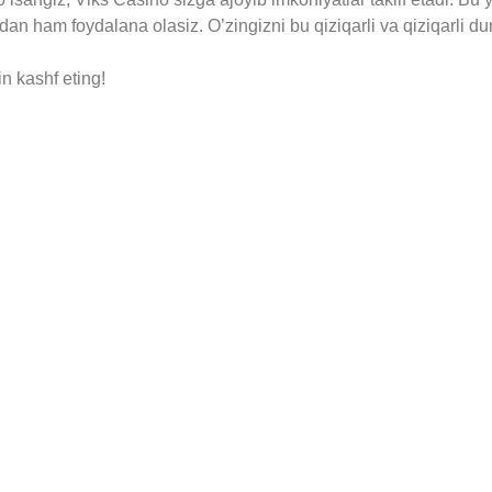
ardan ham foydalana olasiz. O’zingizni bu qiziqarli va qiziqarli 
n kashf eting!