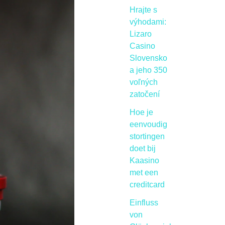
Hrajte s
výhodami:
Lizaro
Casino
Slovensko
a jeho 350
voľných
zatočení
Hoe je
eenvoudig
stortingen
doet bij
Kaasino
met een
creditcard
Einfluss
von