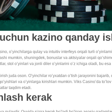
 uchun kazino qanday is
, o’yinchilarga qulay va intuitiv interfeys orqali turli o’yinlarni 
anlashi mumkin, shuningdek, bonuslar va aktsiyalar orqali qo’shi
r, stol o’yinlari va jonli diler o’yinlarini o’z ichiga oladi, bu esa
ish juda oson. O’yinchilar ro’yxatdan o’tish jarayonini bajarib, o
o’yishlari va o’yinlarga kirishlari mumkin. Viks Casino’da to’lov 
atlar taqdim etadi.
hlash kerak
a qulaydir. Quyida sizga kerak bo’ladi bo’lgan asosiy qadamlar 