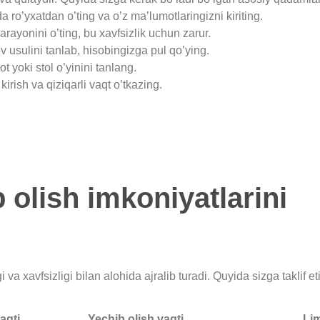
 ro’yxatdan o’ting va o’z ma’lumotlaringizni kiriting.
arayonini o’ting, bu xavfsizlik uchun zarur.
v usulini tanlab, hisobingizga pul qo’ying.
 yoki stol o’yinini tanlang.
irish va qiziqarli vaqt o’tkazing.
 olish imkoniyatlarini
 va xavfsizligi bilan alohida ajralib turadi. Quyida sizga taklif et
aqti
Yechib olish vaqti
Lim