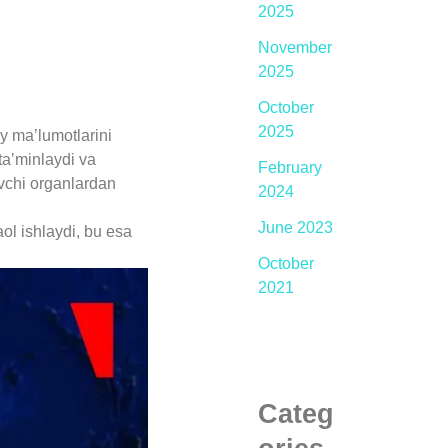
2025
November
2025
October
2025
iy ma’lumotlarini
ta’minlaydi va
February
uvchi organlardan
2024
June 2023
ol ishlaydi, bu esa
October
2021
Categ