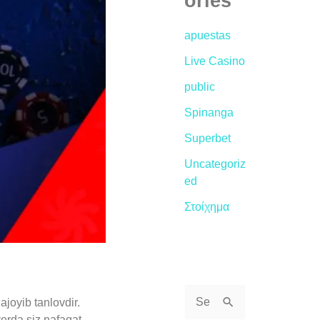
ories
apuestas
Live Casino
public
Spinanga
Superbet
Uncategoriz
ed
Στοίχημα
ajoyib tanlovdir.
S
yerda siz nafaqat