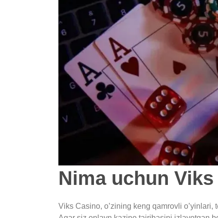
Nima uchun Viks
Viks Casino, o’zining keng qamrovli o’yinlari, te
Agar siz onlayn kazino tajribasini izlayotgan b