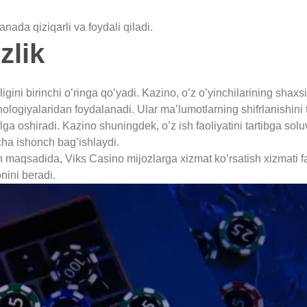
anada qiziqarli va foydali qiladi.
zlik
gini birinchi o’ringa qo’yadi. Kazino, o’z o’yinchilarining shaxs
ologiyalaridan foydalanadi. Ular ma’lumotlarning shifrlanishini 
ga oshiradi. Kazino shuningdek, o’z ish faoliyatini tartibga sol
cha ishonch bag’ishlaydi.
 maqsadida, Viks Casino mijozlarga xizmat ko’rsatish xizmati fa
nini beradi.