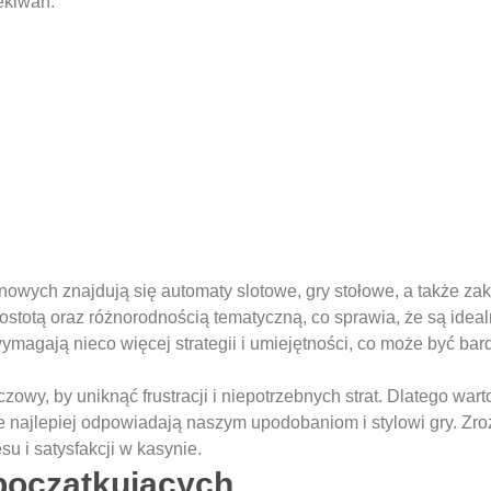
ekiwań.
nowych znajdują się automaty slotowe, gry stołowe, a także za
stotą oraz różnorodnością tematyczną, co sprawia, że są ideal
 wymagają nieco więcej strategii i umiejętności, co może być bard
zowy, by uniknąć frustracji i niepotrzebnych strat. Dlatego wa
re najlepiej odpowiadają naszym upodobaniom i stylowi gry. Zr
su i satysfakcji w kasynie.
początkujących