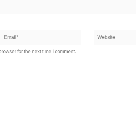
Email*
Website
rowser for the next time I comment.