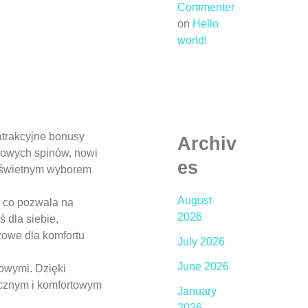
Commenter
on
Hello
world!
atrakcyjne bonusy
Archiv
rmowych spinów, nowi
es
t świetnym wyborem
August
, co pozwala na
2026
 dla siebie,
zowe dla komfortu
July 2026
June 2026
owymi. Dzięki
ecznym i komfortowym
January
2026