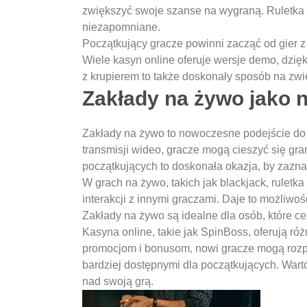
zwiększyć swoje szanse na wygraną. Ruletka z
niezapomniane.
Początkujący gracze powinni zacząć od gier z
Wiele kasyn online oferuje wersje demo, dzi
z krupierem to także doskonały sposób na zwię
Zakłady na żywo jako 
Zakłady na żywo to nowoczesne podejście do g
transmisji wideo, gracze mogą cieszyć się gra
początkujących to doskonała okazja, by zazna
W grach na żywo, takich jak blackjack, ruletka
interakcji z innymi graczami. Daje to możliwoś
Zakłady na żywo są idealne dla osób, które ce
Kasyna online, takie jak SpinBoss, oferują ró
promocjom i bonusom, nowi gracze mogą rozpo
bardziej dostępnymi dla początkujących. War
nad swoją grą.