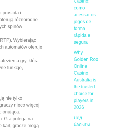
Casino:
como
 prostota i
acessar os
 oferują różnorodne
jogos de
ych spinów i
forma
rápida e
 (RTP). Wybierając
segura
ch automatów oferuje
Why
Golden Roo
lezienia gry, która
Online
ne funkcje,
Casino
Australia is
the trusted
choice for
ą nie tylko
players in
 graczy nieco więcej
2026
cjonująca.
Лед
em. Gra polega na
балыгы
ie kart, gracze mogą