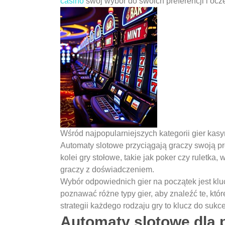
casino
swój wybór do swoich preferencji i ocz
Wśród najpopularniejszych kategorii gier kasy
Automaty slotowe przyciągają graczy swoją pro
kolei gry stołowe, takie jak poker czy ruletka,
graczy z doświadczeniem.
Wybór odpowiednich gier na początek jest kluc
poznawać różne typy gier, aby znaleźć te, któ
strategii każdego rodzaju gry to klucz do sukce
Automaty slotowe dla 