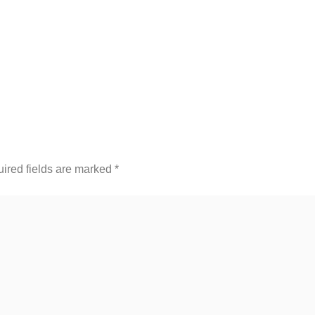
ired fields are marked
*