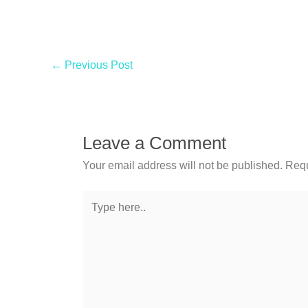
←
Previous Post
Leave a Comment
Your email address will not be published.
Requ
Type
here..