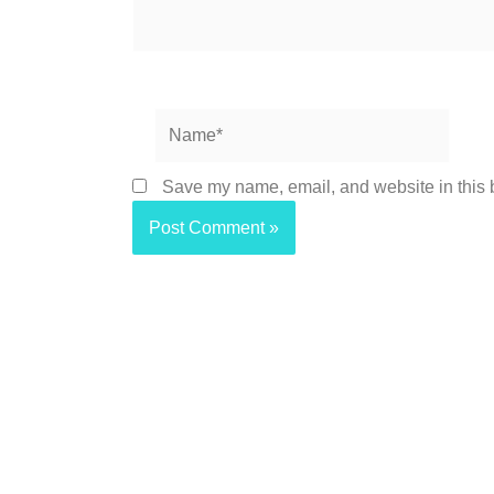
Name*
Save my name, email, and website in this b