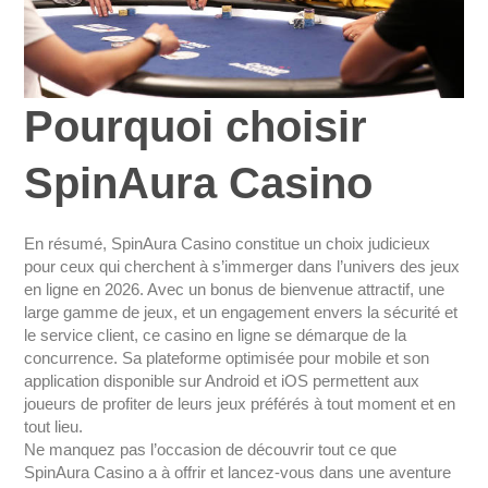
Pourquoi choisir
SpinAura Casino
En résumé, SpinAura Casino constitue un choix judicieux
pour ceux qui cherchent à s’immerger dans l’univers des jeux
en ligne en 2026. Avec un bonus de bienvenue attractif, une
large gamme de jeux, et un engagement envers la sécurité et
le service client, ce casino en ligne se démarque de la
concurrence. Sa plateforme optimisée pour mobile et son
application disponible sur Android et iOS permettent aux
joueurs de profiter de leurs jeux préférés à tout moment et en
tout lieu.
Ne manquez pas l’occasion de découvrir tout ce que
SpinAura Casino a à offrir et lancez-vous dans une aventure