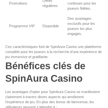
Offres
Promotions
continues pour les
régulières
joueurs fidèles.
Des avantages
exclusifs pour les
Programme VIP
Disponible
joueurs les plus
engagés.
Ces caractéristiques font de SpinAura Casino une plateforme
complète pour les joueurs à la recherche d’une expérience de
jeu immersive et gratifiante.
Bénéfices clés de
SpinAura Casino
Les avantages d’opter pour SpinAura Casino se manifestent
clairement à travers divers aspects qui améliorent
l’expérience de jeu. En plus des bonus de bienvenue, les
utilisateurs peuvent s’attendre à :