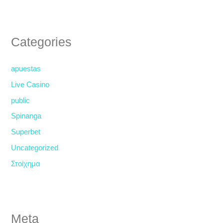
Categories
apuestas
Live Casino
public
Spinanga
Superbet
Uncategorized
Στοίχημα
Meta