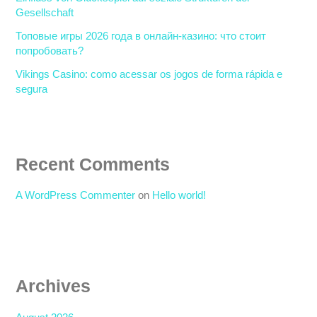
Gesellschaft
Топовые игры 2026 года в онлайн-казино: что стоит
попробовать?
Vikings Casino: como acessar os jogos de forma rápida e
segura
Recent Comments
A WordPress Commenter
on
Hello world!
Archives