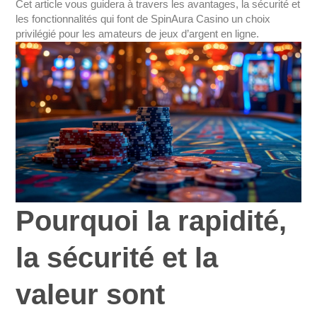
Cet article vous guidera à travers les avantages, la sécurité et
les fonctionnalités qui font de SpinAura Casino un choix
privilégié pour les amateurs de jeux d’argent en ligne.
Pourquoi la rapidité,
la sécurité et la
valeur sont