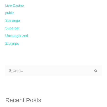
Live Casino
public
Spinanga
Superbet
Uncategorized
Στοίχημα
S
e
a
r
Recent Posts
c
h