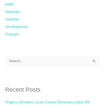
public
Spinanga
Superbet
Uncategorized
Στοίχημα
S
e
a
r
Recent Posts
c
h
Hrajte s výhodami: Lizaro Casino Slovensko a jeho 350
f