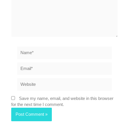
Name*
Email*
Website
Save my name, email, and website in this browser
for the next time I comment.