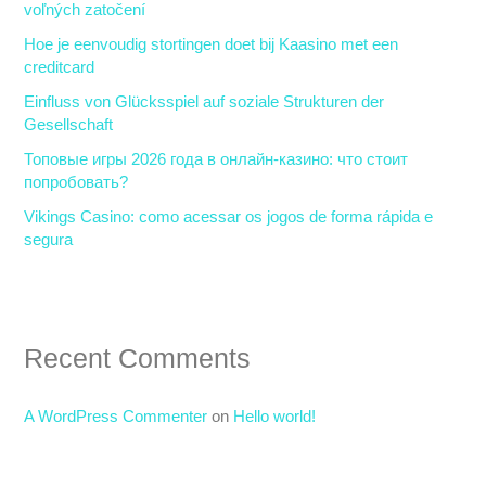
voľných zatočení
o
Hoe je eenvoudig stortingen doet bij Kaasino met een
r
creditcard
:
Einfluss von Glücksspiel auf soziale Strukturen der
Gesellschaft
Топовые игры 2026 года в онлайн-казино: что стоит
попробовать?
Vikings Casino: como acessar os jogos de forma rápida e
segura
Recent Comments
A WordPress Commenter
on
Hello world!