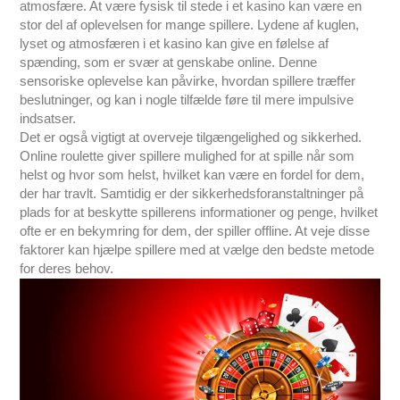
atmosfære. At være fysisk til stede i et kasino kan være en
stor del af oplevelsen for mange spillere. Lydene af kuglen,
lyset og atmosfæren i et kasino kan give en følelse af
spænding, som er svær at genskabe online. Denne
sensoriske oplevelse kan påvirke, hvordan spillere træffer
beslutninger, og kan i nogle tilfælde føre til mere impulsive
indsatser.
Det er også vigtigt at overveje tilgængelighed og sikkerhed.
Online roulette giver spillere mulighed for at spille når som
helst og hvor som helst, hvilket kan være en fordel for dem,
der har travlt. Samtidig er der sikkerhedsforanstaltninger på
plads for at beskytte spillerens informationer og penge, hvilket
ofte er en bekymring for dem, der spiller offline. At veje disse
faktorer kan hjælpe spillere med at vælge den bedste metode
for deres behov.