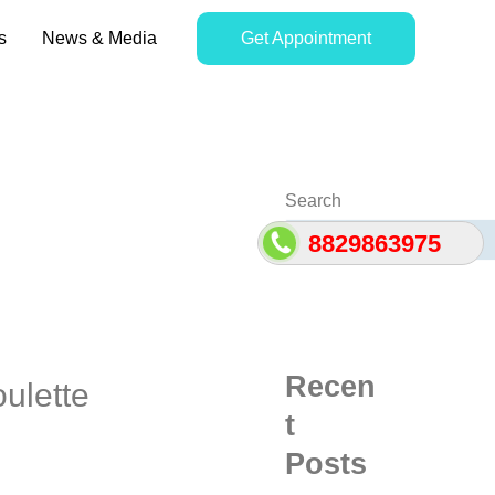
s
News & Media
Get Appointment
Search
8829863975
Recen
oulette
t
Posts