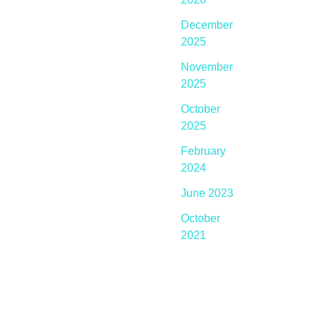
December
2025
November
2025
October
2025
February
2024
June 2023
October
2021