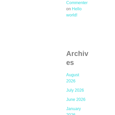
Commenter
on
Hello
world!
Archiv
es
August
2026
July 2026
June 2026
January
2026