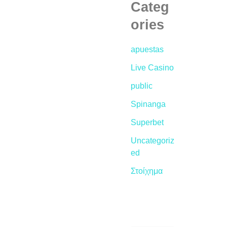
Categ
ories
apuestas
Live Casino
public
Spinanga
Superbet
Uncategoriz
ed
Στοίχημα