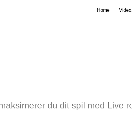
Home
Video
maksimerer du dit spil med Live r