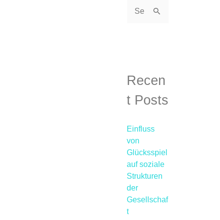
S
e
a
r
c
Recen
h
t Posts
f
o
Einfluss
r
von
Glücksspiel
:
auf soziale
Strukturen
der
Gesellschaf
t